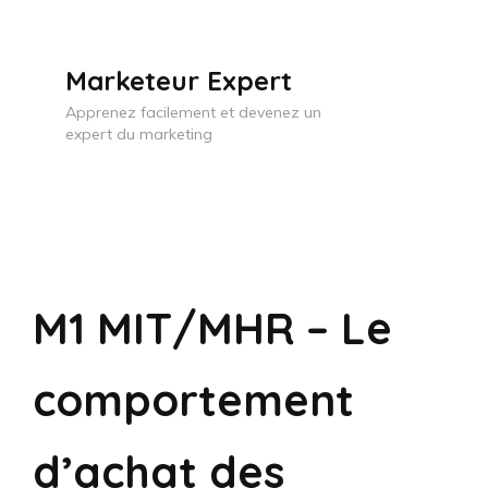
Skip
to
Marketeur Expert
content
Apprenez facilement et devenez un
(Press
expert du marketing
Enter)
M1 MIT/MHR – Le
comportement
d’achat des