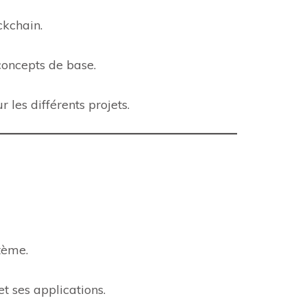
ckchain.
concepts de base.
les différents projets.
stème.
t ses applications.