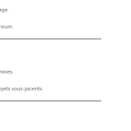
age.
reum.
naies.
jets sous-jacents.