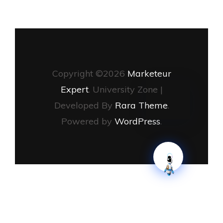
Copyright ©2026
Marketeur
Expert
.
University Zone |
Developed By
Rara Theme
.
Powered by
WordPress
.