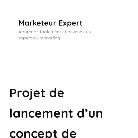
Skip
to
Marketeur Expert
content
Apprenez facilement et devenez un
(Press
expert du marketing
Enter)
Projet de
lancement d’un
concept de