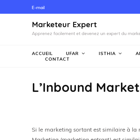
Skip
E-mail
to
content
Marketeur Expert
(Press
Apprenez facilement et devenez un expert du marke
Enter)
ACCUEIL
UFAR
ISTHIA
A
CONTACT
L’Inbound Market
Si le marketing sortant est similaire à la
Marketing (marketing entrant) est similaire