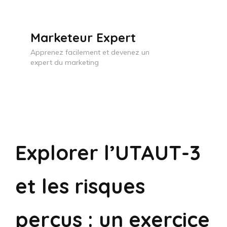
Skip
to
Marketeur Expert
content
Apprenez facilement et devenez un
(Press
expert du marketing
Enter)
Explorer l’UTAUT-3
et les risques
perçus : un exercice