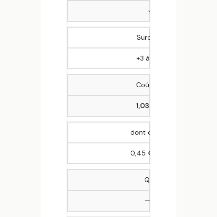
~9 € / repas
Surcoût lié à la mise en
+3 à 5 % des coûts com
Coût complet du gaspilla
1,03 €/repas
dont coût direct denrées g
0,45 €/repas
Quantités gaspillées 
—