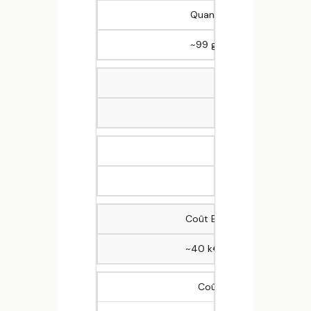
Quantités gaspillées — Sco
~99 g/repas (2024, vs 143
Objectif légal de r
Loi AGEC (2020)
Réduction observ
15 à 30 %
Coût ETP cuisine (charges i
~40 k€/an
Coût moyen énergie (mix 