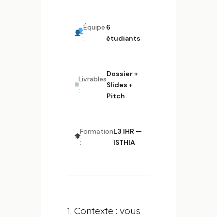
Équipe
6
:
étudiants
Dossier +
Livrables
Slides +
:
Pitch
Formation
L3 IHR —
:
ISTHIA
1. Contexte : vous