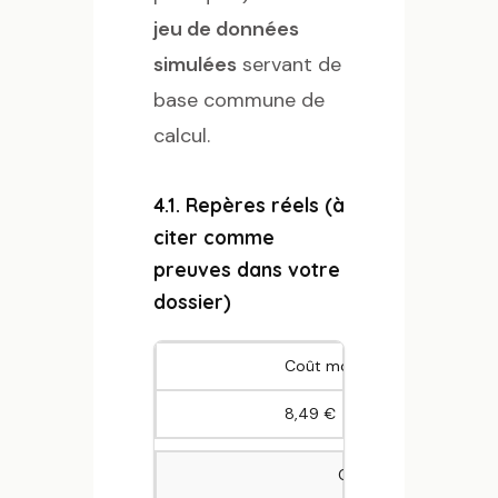
jeu de données
simulées
servant de
base commune de
calcul.
4.1. Repères réels (à
citer comme
preuves dans votre
dossier)
Coût moyen d’un repas scola
8,49 €
Coût complet (cuisine