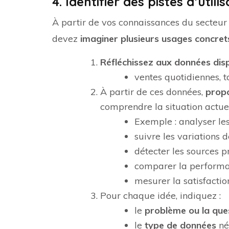
4. Identifier des pistes d’util
À partir de vos connaissances du secteur et
devez
imaginer plusieurs usages concret
Réfléchissez aux données dis
ventes quotidiennes, ta
À partir de ces données,
propo
comprendre la situation actuel
Exemple : analyser les 
suivre les variations d
détecter les sources p
comparer la performan
mesurer la satisfactio
Pour chaque idée, indiquez :
le
problème ou la que
le
type de données
né