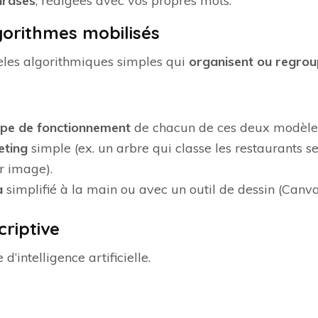
hrases
, rédigées avec vos propres mots.
gorithmes mobilisés
èles algorithmiques simples qui
organisent ou regrou
cipe de fonctionnement
de chacun de ces deux modèle
eting
simple (ex. un arbre qui classe les restaurants s
ur image).
a
simplifié à la main ou avec un outil de dessin (Canva,
scriptive
 d’intelligence artificielle.