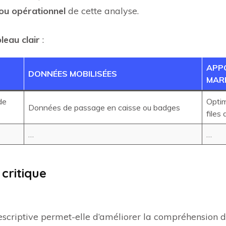
 ou opérationnel
de cette analyse.
leau clair
:
APP
DONNÉES MOBILISÉES
MAR
de
Optim
Données de passage en caisse ou badges
files
…
…
critique
A descriptive permet-elle d’améliorer la compréhensio