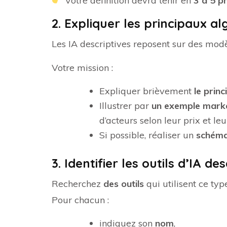
Votre définition devra tenir en
3 à 5 p
2.
Expliquer les principaux al
Les IA descriptives reposent sur des mod
Votre mission :
Expliquer brièvement
le prin
Illustrer par
un exemple mark
d’acteurs selon leur prix et le
Si possible, réaliser un
schém
3. Identifier les outils d’IA de
Recherchez
des outils
qui utilisent ce type
Pour chacun :
indiquez son
nom
,