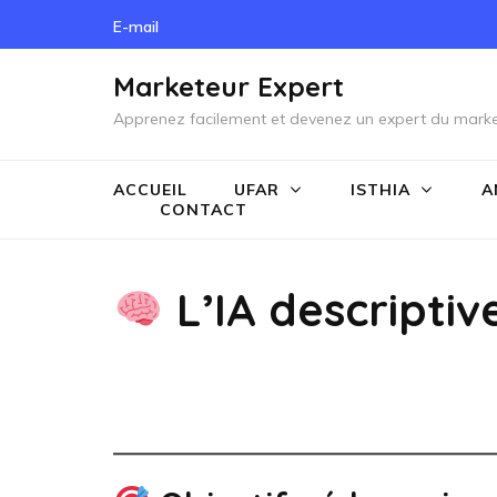
Skip
E-mail
to
content
Marketeur Expert
(Press
Apprenez facilement et devenez un expert du marke
Enter)
ACCUEIL
UFAR
ISTHIA
A
CONTACT
L’IA descriptiv