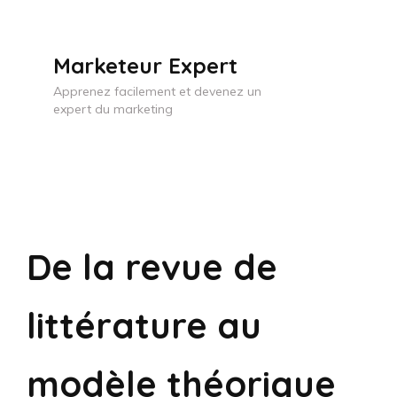
Skip
to
Marketeur Expert
content
Apprenez facilement et devenez un
(Press
expert du marketing
Enter)
De la revue de
littérature au
modèle théorique