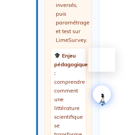
inversés,
puis
paramétrage
et test sur
LimeSurvey.
Enjeu
pédagogique
:
comprendre
comment
une
littérature
scientifique
se
transforme