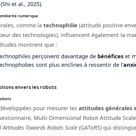
(Shi et al., 2025).
amiliarité numérique
érales, comme la
technophilie
(attitude positive enve
peur des technologies), influencent également la man
 études montrent que :
technophiles perçoivent davantage de
bénéfices
et m
echnophobes sont plus enclines à ressentir de l’
anxi
otions envers les robots
robots
é développées pour mesurer les
attitudes générales 
stionnaire, Multi-Dimensional Robot Attitude Scale,
 Attitudes Towards Robots Scale
(GAToRS) qui distingu