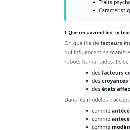
Traits psych
Caractéristi
1. Que recouvrent les facteur
On qualifie de
facteurs in
qui influencent sa manière 
robots humanoïdes. Ils se 
des
facteurs c
des
croyances 
des
états affec
Dans les modèles d’acceptat
comme
antécé
comme
antécé
comme
modér