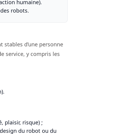
raction humaine).
des robots.
nt stables d’une personne
de service, y compris les
).
é, plaisir, risque) ;
u design du robot ou du