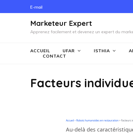
Skip
E-mail
to
content
Marketeur Expert
(Press
Apprenez facilement et devenez un expert du marke
Enter)
ACCUEIL
UFAR
ISTHIA
A
CONTACT
Facteurs individu
Accueil – Robots humanoïdes en restauration
>
Facteurs i
Au-delà des caractéristiqu