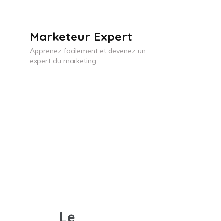
Skip
to
Marketeur Expert
content
Apprenez facilement et devenez un
(Press
expert du marketing
Enter)
Le