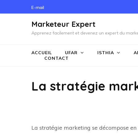
Skip
E-mail
to
content
Marketeur Expert
(Press
Apprenez facilement et devenez un expert du marke
Enter)
ACCUEIL
UFAR
ISTHIA
A
CONTACT
La stratégie mar
La stratégie marketing se décompose en